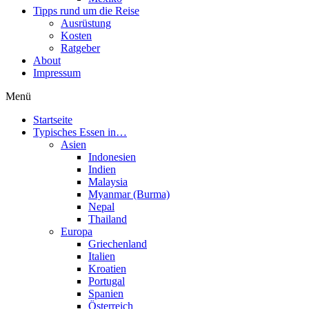
Tipps rund um die Reise
Ausrüstung
Kosten
Ratgeber
About
Impressum
Menü
Startseite
Typisches Essen in…
Asien
Indonesien
Indien
Malaysia
Myanmar (Burma)
Nepal
Thailand
Europa
Griechenland
Italien
Kroatien
Portugal
Spanien
Österreich