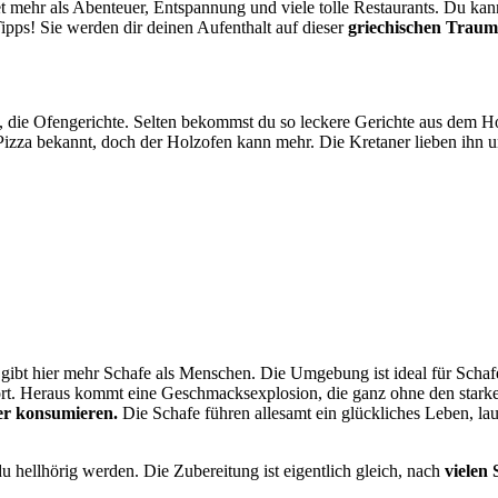
tet mehr als Abenteuer, Entspannung und viele tolle Restaurants. Du kan
 Tipps! Sie werden dir deinen Aufenthalt auf dieser
griechischen Traum
, die Ofengerichte. Selten bekommst du so leckere Gerichte aus dem Holz
en Pizza bekannt, doch der Holzofen kann mehr. Die Kretaner lieben ihn 
s gibt hier mehr Schafe als Menschen. Die Umgebung ist ideal für Sc
rt. Heraus kommt eine Geschmacksexplosion, die ganz ohne den sta
ter konsumieren.
Die Schafe führen allesamt ein glückliches Leben, la
 hellhörig werden. Die Zubereitung ist eigentlich gleich, nach
vielen