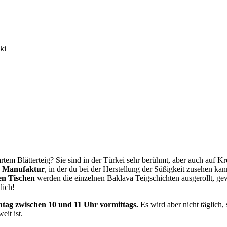
ki
tem Blätterteig? Sie sind in der Türkei sehr berühmt, aber auch auf K
a Manufaktur
, in der du bei der Herstellung der Süßigkeit zusehen kann
gen Tischen
werden die einzelnen Baklava Teigschichten ausgerollt, ge
dich!
tag zwischen 10 und 11 Uhr vormittags.
Es wird aber nicht täglich
it ist.