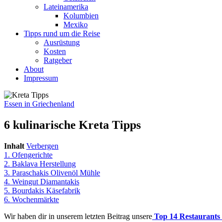
Lateinamerika
Kolumbien
Mexiko
Tipps rund um die Reise
Ausrüstung
Kosten
Ratgeber
About
Impressum
Essen in Griechenland
6 kulinarische Kreta Tipps
Inhalt
Verbergen
1.
Ofengerichte
2.
Baklava Herstellung
3.
Paraschakis Olivenöl Mühle
4.
Weingut Diamantakis
5.
Bourdakis Käsefabrik
6.
Wochenmärkte
Wir haben dir in unserem letzten Beitrag unsere
Top 14 Restaurants