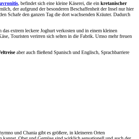
avronitis
, befindet sich eine kleine Käserei, die ein
kretanischer
milch, der aufgrund der besonderen Beschaffenheit der Insel nur hier
benden Schafe den ganzen Tag die dort wachsenden Kräuter. Dadurch
 das extrem leckere Joghurt verkosten und in einem kleinen
se, Touristen verirren sich selten in die Fabrik. Umso mehr freuen
ltreise
aber auch fließend Spanisch und Englisch, Sprachbarriere
hymno und Chania gibt es größere, in kleineren Orten
fen kannst. Obst und Gemüse sind wirklich sensationell und auch der