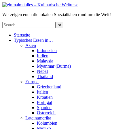
Wir zeigen euch die lokalen Spezialitäten rund um die Welt!
Startseite
Typisches Essen in…
Asien
Indonesien
Indien
Malaysia
Myanmar (Burma)
Nepal
Thailand
Europa
Griechenland
Italien
Kroatien
Portugal
Spanien
Österreich
Lateinamerika
Kolumbien
Mexiko