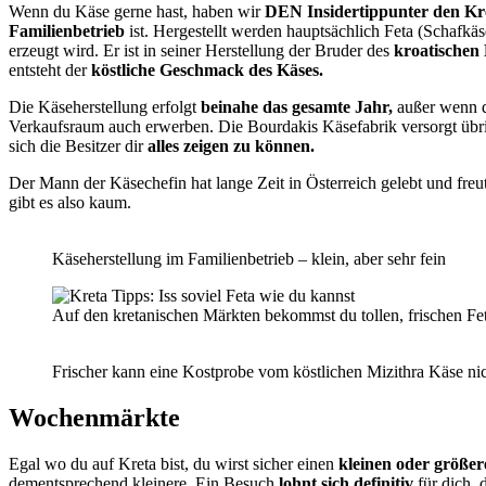
Wenn du Käse gerne hast, haben wir
DEN Insidertippunter den Kr
Familienbetrieb
ist. Hergestellt werden hauptsächlich Feta (Schafkäs
erzeugt wird. Er ist in seiner Herstellung der Bruder des
kroatischen 
entsteht der
köstliche Geschmack des Käses.
Die Käseherstellung erfolgt
beinahe das gesamte Jahr,
außer wenn 
Verkaufsraum auch erwerben. Die Bourdakis Käsefabrik versorgt übr
sich die Besitzer dir
alles zeigen zu können.
Der Mann der Käsechefin hat lange Zeit in Österreich gelebt und freu
gibt es also kaum.
Käseherstellung im Familienbetrieb – klein, aber sehr fein
Auf den kretanischen Märkten bekommst du tollen, frischen Fe
Frischer kann eine Kostprobe vom köstlichen Mizithra Käse nic
Wochenmärkte
Egal wo du auf Kreta bist, du wirst sicher einen
kleinen oder größ
dementsprechend kleinere. Ein Besuch
lohnt sich definitiv
für dich,