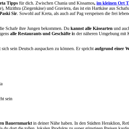
eta Tipps
für dich. Zwischen Chania und Kissamos
,
im kleinen Ort T
e), Mizithra (Ziegenkäse) und Graviera, das ist ein Hartkäse aus Schafs
Paski Sir
. Sowohl auf Kreta, als auch auf Pag verspeisen die frei le
die Schafe ihre Jungen bekommen. Du
kannst alle Käsearten
und auch
igens
alle Restaurants und Geschäfte i
n der näheren Umgebung mit Kä
t sich sein Deutsch auspacken zu können. Er spricht
aufgrund einer We
ta
ht sein
eren Bauernmarkt
in deiner Nähe haben. In den Städten Heraklion, Ret
 da du dort die tollen, lokalen Produkte zu super günstigen Preisen kau